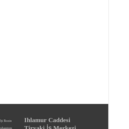
Ihlamur Caddesi
Dji Ronin
Tiryaki İş Merkezi
phantom