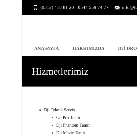
(0312) 418 81 20 - 0544 559 74 77
info@fe
Skip
ANASAYFA
HAKKIMIZDA
DJI DRO
to
content
Hizmetlerimiz
Dji Teknik Servis
Go Pro Tamir
Dji Phantom Tamir
Dji Mavic Tamir