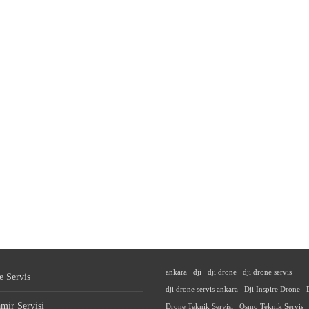
ankara
dji
dji drone
dji drone servis
e Servis
dji drone servis ankara
Dji Inspire Drone
mir Servisi
Drone Teknik Servisi
Osmo Teknik Servis