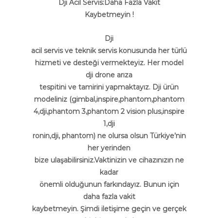
Dji Acil Servis:Daha Fazla Vakit
Kaybetmeyin !
Dji
acil servis ve teknik servis konusunda her türlü
hizmeti ve desteği vermekteyiz. Her model
dji drone arıza
tespitini ve tamirini yapmaktayız. Dji ürün
modeliniz (gimbal,inspire,phantom,phantom
4,dji,phantom 3,phantom 2 vision plus,inspire
1,dji
ronin,dji, phantom) ne olursa olsun Türkiye’nin
her yerinden
bize ulaşabilirsiniz.Vaktinizin ve cihazınızın ne
kadar
önemli olduğunun farkındayız. Bunun için
daha fazla vakit
kaybetmeyin. Şimdi iletişime geçin ve gerçek