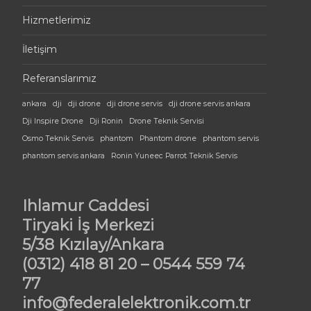
Hizmetlerimiz
İletişim
Referanslarımız
ankara
dji
dji drone
dji drone servis
dji drone servis ankara
Dji Inspire Drone
Dji Ronin
Drone Teknik Servisi
Osmo Teknik Servis
phantom
Phantom drone
phantom servis
phantom servis ankara
Ronin Yuneec Parrot Teknik Servis
Ihlamur Caddesi
Tiryaki İş Merkezi
5/38 Kızılay/Ankara
(0312) 418 81 20 – 0544 559 74
77
info@federalelektronik.com.tr