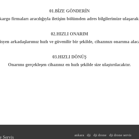
01.BİZE GÖNDERİN
 kargo firmaları aracılığıyla iletişim bölümden adres bilgilerimize ulaşarak
02.HIZLI ONARIM
syen arkadaşlarımız hızlı ve güvenilir bir şekilde, cihazınızı onarıma alac
03.HIZLI DÖNÜŞ
Onarımı gerçekleşen cihazınız en hızlı şekilde size ulaştırılacaktır.
ankara
dji
dji drone
dji drone servis
e Servis