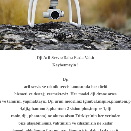
Dji Acil Servis:Daha Fazla Vakit
Kaybetmeyin !
Dji
acil servis ve teknik servis konusunda her türlü
hizmeti ve desteği vermekteyiz. Her model dji drone arıza
ni ve tamirini yapmaktayız. Dji ürün modeliniz (gimbal,inspire,phantom
4,dji,phantom 3,phantom 2 vision plus,inspire 1,dji
ronin,dji, phantom) ne olursa olsun Türkiye’nin her yerinden
bize ulaşabilirsiniz.Vaktinizin ve cihazınızın ne kadar
önemli olduğunun farkındayız. Bunun için daha fazla vakit